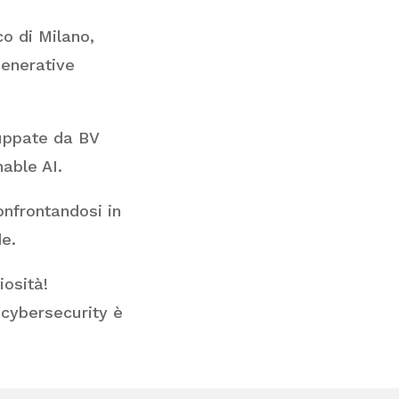
co di Milano,
Generative
iluppate da BV
able AI.
onfrontandosi in
de.
iosità!
 cybersecurity è