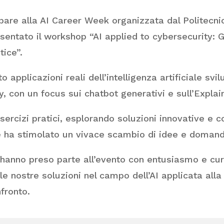
pare alla AI Career Week organizzata dal Politecni
entato il workshop “AI applied to cybersecurity: 
tice”.
o applicazioni reali dell’intelligenza artificiale sv
 con un focus sui chatbot generativi e sull’Explain
esercizi pratici, esplorando soluzioni innovative e c
he ha stimolato un vivace scambio di idee e doman
 hanno preso parte all’evento con entusiasmo e cur
le nostre soluzioni nel campo dell’AI applicata alla
fronto.