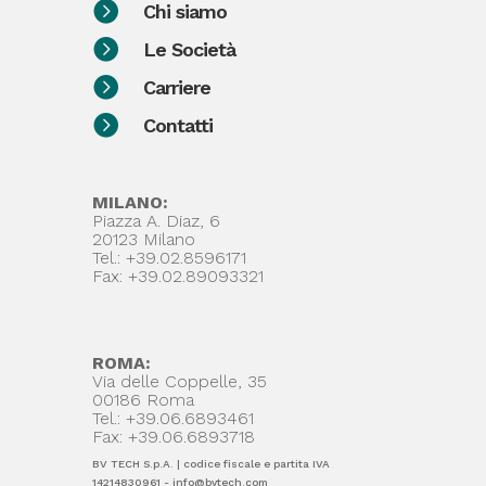

Chi siamo

Le Società

Carriere

Contatti
MILANO:
Piazza A. Diaz, 6
20123 Milano
Tel.: +39.02.8596171
Fax: +39.02.89093321
ROMA:
Via delle Coppelle, 35
00186 Roma
Tel.: +39.06.6893461
Fax: +39.06.6893718
BV TECH S.p.A. | codice fiscale e partita IVA
14214830961 - info@bvtech.com