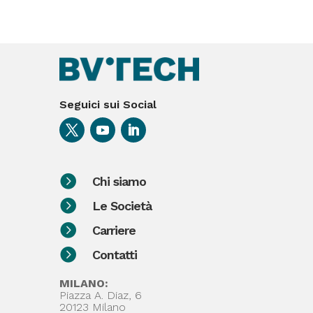
Seguici sui Social

Chi siamo

Le Società

Carriere

Contatti
MILANO:
Piazza A. Diaz, 6
20123 Milano