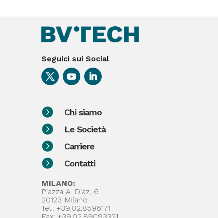
Seguici sui Social

Chi siamo

Le Società

Carriere

Contatti
MILANO:
Piazza A. Diaz, 6
20123 Milano
Tel.: +39.02.8596171
Fax: +39.02.89093321